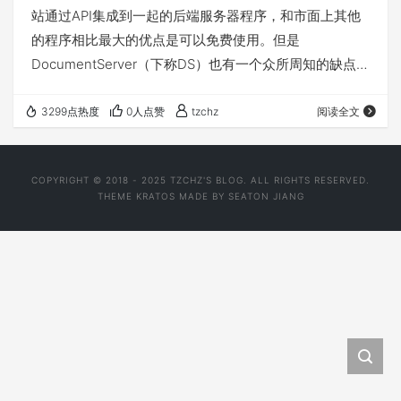
站通过API集成到一起的后端服务器程序，和市面上其他
的程序相比最大的优点是可以免费使用。但是
DocumentServer（下称DS）也有一个众所周知的缺点，
就是非常占服务器资源。 上面说过，DS是通过API集成到
前端网页的，因此DS本身并不需要持久存储。而DS现在
3299点热度
0人点赞
tzchz
阅读全文
又有Docker版本，所以可以很方便地部署到Azure Web
App或Okteto上。这两个平台的限制就是容器自动休眠，
COPYRIGHT © 2018 - 2025 TZCHZ'S BLOG. ALL RIGHTS RESERVED.
且默认不持久存储，DS正好完美地规避。 部署的
THEME KRATOS MADE BY SEATON JIANG
Docker…