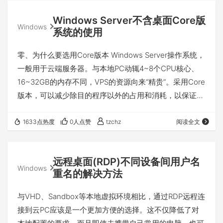
作。 以上命令中各参数的简单解释： 这样，每次敲rm
Windows Server不含桌面Core版
xxx（xxx为一个或多个文件或目录）的时候，它实际上就
Windows
系统的使用
是被移动到了/.trash/rm.TI…
零、为什么要选用Core版本 Windows Server操作系统，
一般用于云端服务器。与本地PC动辄4~8个CPU核心、
16~32GB的内存不同，VPS的资源向来“精贵”。采用Core
版本，可以减少除目的程序以外的占用和消耗，以保证服
务器性能的最大化利用。 一、欸我桌面呢 如你所见，
Core版本的Win Srv是不包含桌面的，登陆后默认只会打
1633点热度
0人点赞
tzchz
阅读全文
开一个PowerShell窗口。 既然选用了Core版本，这我当
然知道啊，可要是我又一次不小心（或者是故意）把窗口
远程桌面(RDP)不同设备间用户名
叉了怎么办呢？注销重新登陆？——哎不对啊，注销也没
Windows
重名的解决方法
法注销啊😂…
与VHD、Sandbox等本地虚拟环境相比，通过RDP远程连
接到云PC应该是一个更加方便的选择。这不仅降低了对