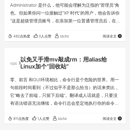
Administrator 是什么，他可能会理解为泛指的“管理员”角
色。但如果你问一位接触过“XP 时代”的用户，他会告诉你
“这是超级管理员账号，在添加第一位普通管理员后，在
非安全模式（F8）下默认隐藏，而添加普通管理员后，才
可以添加第一位普通用户。” 一、XP时代过后，
482点热度
0人点赞
tzchz
阅读全文
“Administrator”何去何从？ 从供个人使用的 Windows 7
版本开始，“超级管理员”这个概念默认不再出现。但实际
以免又手滑mv敲成rm：用alias给
上，在以下的版本中，这个安全策略仍被保留： 二、限
vps
Linux加个“回收站”
制…
零、前言 和GUI环境相比，命令行是个危险的世界。用一
句前段时间看到（不过似乎不是那么恰当）的话来类比，
它“略去了前端，只留下后端”。翻译成人话就是，只要没
有语法错误无法继续，命令行总会坚定地执行你的命令，
不再二次质疑。 （本来想再放点rm相关梗图的，省略脑
补~😂） 一、通过alias将rm指向mv命令 通过运行下面的
811点热度
1人点赞
tzchz
阅读全文
命令，可以把rm改为“mv到回收站（指定目录）”的操