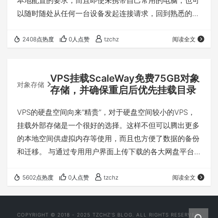
本地配置的要求，而且即使未携带自己常用的电脑，也可
以随时随处从任何一台设备发起连接请求，回到熟悉的环
境继续中断的工作。 但凡事都具有双面性，模糊了“本地”
与“远程”的界限，也就使得设备间的区分变得重要。 一、
2408点热度
0人点赞
tzchz
阅读全文
常见问题 Windows自带的mstsc.exe应该是最常见的
RDP程序了，但是安全起见你可能会在组策略中启用“Do
VPS挂载ScaleWay免费75GB对象
not allow passwords to be saved”选项，不将连接信息
对象存储
存储，并确保重启后优先挂载目录
保…
VPS的硬盘空间向来“精贵”，对于硬盘空间较小的VPS，
挂载外部存储是一个很好的选择。这样不但可以腾出更多
的本地空间供虚拟内存等使用，而且也方便了数据的备份
和迁移。 与通过专用用户界面上传下载的各大网盘平台
不同，对象存储提供相对统一的CLI接口及程序化命令，
其价格普遍昂贵。目前市面上的云平台中，对象存储的免
5602点热度
0人点赞
tzchz
阅读全文
费层往往只有10~20GB左右，并且大多还会另计请求
费。而本文中选择的是Scaleway Cloud， 提供了75GB的
COPYRIGHT © 2018 - 2025 TZCHZ'S BLOG. ALL RIGHTS RESERVED.
免费存储空间及月流量且不计请求费，真的非常大方。